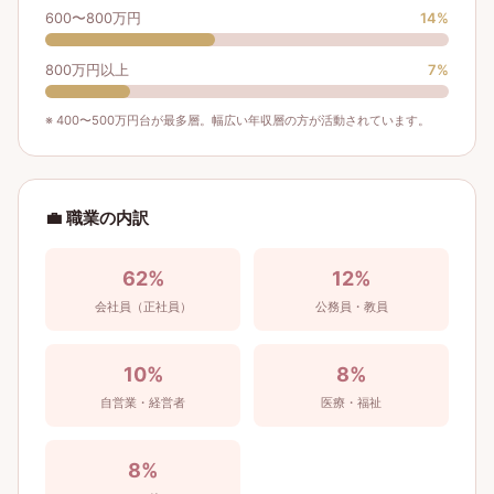
600〜800万円
14
%
800万円以上
7
%
※ 400〜500万円台が最多層。幅広い年収層の方が活動されています。
💼 職業の内訳
62
%
12
%
会社員（正社員）
公務員・教員
10
%
8
%
自営業・経営者
医療・福祉
8
%