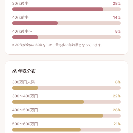
30代後半
28
%
40代前半
14
%
40代後半〜
8
%
※ 30代が全体の60%を占め、最も多い年齢層となっています。
💰 年収分布
300万円未満
8
%
300〜400万円
22
%
400〜500万円
28
%
500〜600万円
21
%